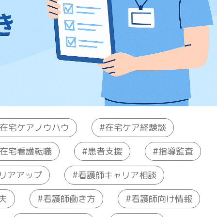
在宅ケアノウハウ
在宅ケア経験談
在宅看護転職
患者支援
指導監査
リアアップ
看護師キャリア相談
看護師向け情報
夫
看護師働き方