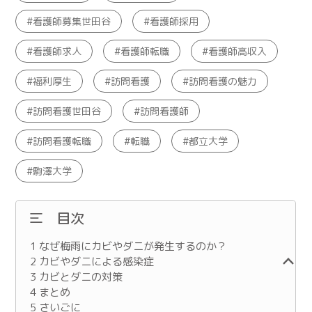
看護師募集世田谷
看護師採用
看護師求人
看護師転職
看護師高収入
福利厚生
訪問看護
訪問看護の魅力
訪問看護世田谷
訪問看護師
訪問看護転職
転職
都立大学
駒澤大学
目次
1
なぜ梅雨にカビやダニが発生するのか？
2
カビやダニによる感染症
3
カビとダニの対策
4
まとめ
5
さいごに