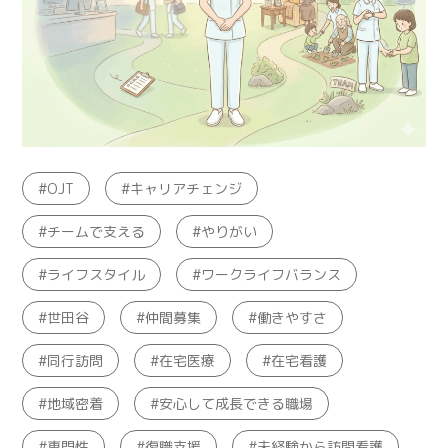
OJT
キャリアチェンジ
チームで支える
やりがい
ライフスタイル
ワークライフバランス
世田谷
仲間募集
働きやすさ
同行訪問
在宅医療
在宅看護
地域密着
安心して成長できる職場
専門性
復職支援
未経験から訪問看護