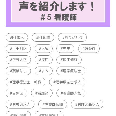
PT求人
PT転職
ありがとう
世田谷区
人気
充実
好条件
学芸大学
採用
採用情報
残業なし
求人
理学療法士
理学療法士 転職
理学療法士求人
目黒区
看護師
看護師人気
看護師求人
看護師転職
看護師高収入
福利厚生
言語聴覚士