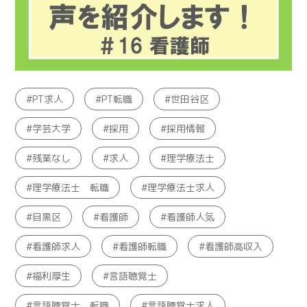
PT求人
PT転職
世田谷区
学芸大学
採用
採用情報
残業なし
求人
理学療法士
理学療法士 転職
理学療法士求人
目黒区
看護師
看護師人気
看護師求人
看護師転職
看護師高収入
福利厚生
言語聴覚士
言語聴覚士 転職
言語聴覚士求人