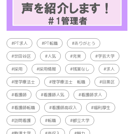
PT求人
PT転職
ありがとう
世田谷区
人気
充実
学芸大学
採用
採用情報
残業なし
求人
理学療法士
理学療法士 転職
目黒区
看護師
看護師人気
看護師求人
看護師転職
看護師高収入
福利厚生
訪問看護
転職
都立大学
駒澤大学
高収入
魅力