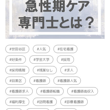
世田谷区
人気
在宅看護
好条件
学芸大学
採用
採用情報
残業なし
求人
目黒区
看護師
看護師人気
看護師求人
看護師転職
看護師高収入
福利厚生
訪問看護
診療看護師