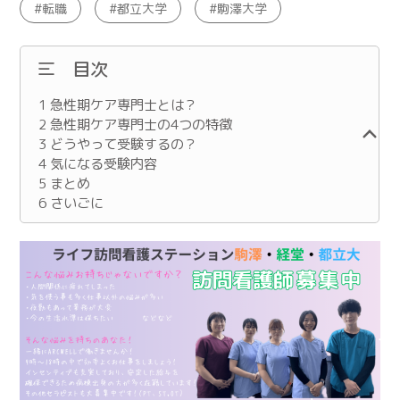
転職
都立大学
駒澤大学
目次
1
急性期ケア専門士とは？
2
急性期ケア専門士の4つの特徴
3
どうやって受験するの？
4
気になる受験内容
5
まとめ
6
さいごに