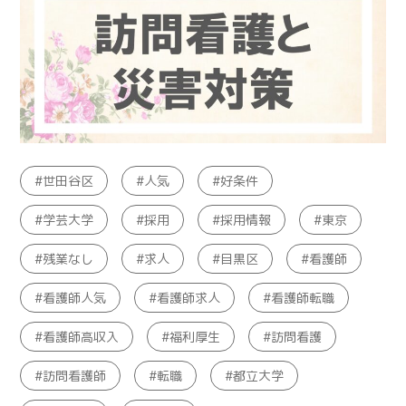
世田谷区
人気
好条件
学芸大学
採用
採用情報
東京
残業なし
求人
目黒区
看護師
看護師人気
看護師求人
看護師転職
看護師高収入
福利厚生
訪問看護
訪問看護師
転職
都立大学