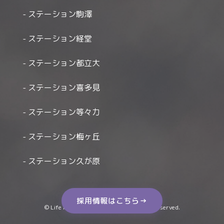
ステーション駒澤
ステーション経堂
ステーション都立大
ステーション喜多見
ステーション等々力
ステーション梅ヶ丘
ステーション久が原
採用情報はこちら→
© Life Houmon Kango Station All Right Reserved.