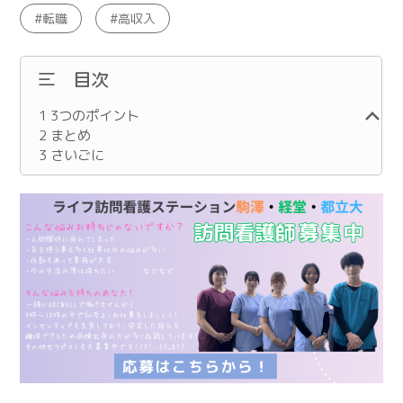
転職
高収入
目次
1
3つのポイント
2
まとめ
3
さいごに