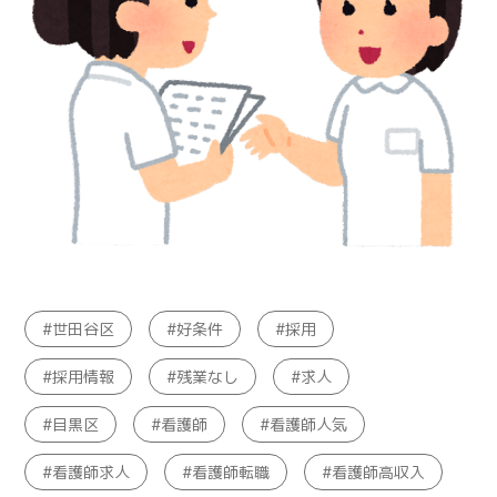
世田谷区
好条件
採用
採用情報
残業なし
求人
目黒区
看護師
看護師人気
看護師求人
看護師転職
看護師高収入