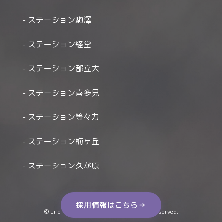
ステーション駒澤
ステーション経堂
ステーション都立大
ステーション喜多見
ステーション等々力
ステーション梅ヶ丘
ステーション久が原
採用情報はこちら→
© Life Houmon Kango Station All Right Reserved.