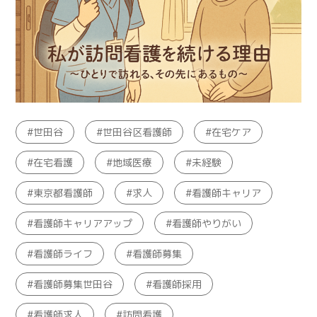
世田谷
世田谷区看護師
在宅ケア
在宅看護
地域医療
未経験
東京都看護師
求人
看護師キャリア
看護師キャリアアップ
看護師やりがい
看護師ライフ
看護師募集
看護師募集世田谷
看護師採用
看護師求人
訪問看護