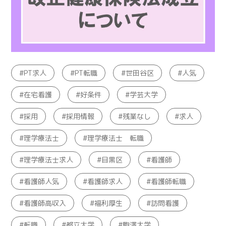
PT求人
PT転職
世田谷区
人気
在宅看護
好条件
学芸大学
採用
採用情報
残業なし
求人
理学療法士
理学療法士 転職
理学療法士求人
目黒区
看護師
看護師人気
看護師求人
看護師転職
看護師高収入
福利厚生
訪問看護
転職
都立大学
駒澤大学