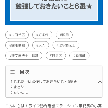
世田谷区
好条件
採用
採用情報
求人
理学療法士
理学療法士 転職
目黒区
看護師
目次
1
これだけは勉強しておきたいこと6選★
2
まとめ
3
さいごに
こんにちは！ライフ訪問看護ステーション事務長の小高