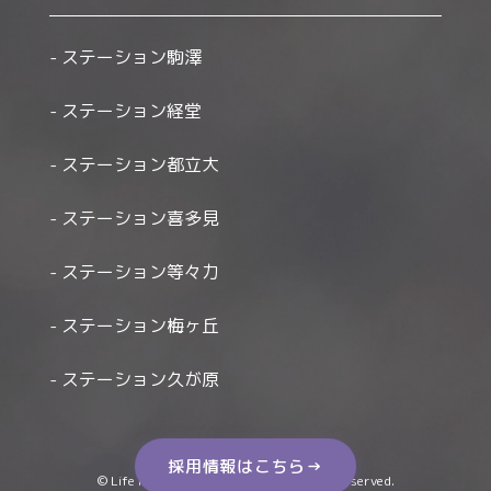
ステーション駒澤
ステーション経堂
ステーション都立大
ステーション喜多見
ステーション等々力
ステーション梅ヶ丘
ステーション久が原
採用情報はこちら→
© Life Houmon Kango Station All Right Reserved.