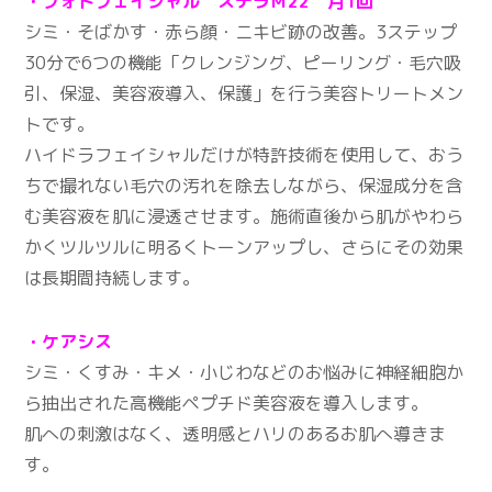
・フォトフェイシャル ステラＭ22 月1回
シミ・そばかす・赤ら顔・ニキビ跡の改善。3ステップ
30分で6つの機能「クレンジング、ピーリング・毛穴吸
引、保湿、美容液導入、保護」を行う美容トリートメン
トです。
ハイドラフェイシャルだけが特許技術を使用して、おう
ちで撮れない毛穴の汚れを除去しながら、保湿成分を含
む美容液を肌に浸透させます。施術直後から肌がやわら
かくツルツルに明るくトーンアップし、さらにその効果
は長期間持続します。
・ケアシス
シミ・くすみ・キメ・小じわなどのお悩みに神経細胞か
ら抽出された高機能ペプチド美容液を導入します。
肌への刺激はなく、透明感とハリのあるお肌へ導きま
す。