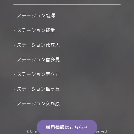
ステーション駒澤
ステーション経堂
ステーション都立大
ステーション喜多見
ステーション等々力
ステーション梅ヶ丘
ステーション久が原
採用情報はこちら→
© Life Houmon Kango Station All Right Reserved.