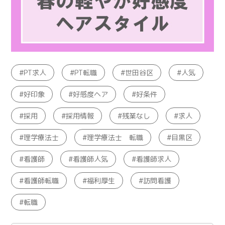
PT求人
PT転職
世田谷区
人気
好印象
好感度ヘア
好条件
採用
採用情報
残業なし
求人
理学療法士
理学療法士 転職
目黒区
看護師
看護師人気
看護師求人
看護師転職
福利厚生
訪問看護
転職