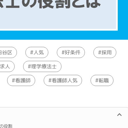
田谷区
好条件
人気
採用
理学療法士
求人
看護師人気
看護師
転職
の役割