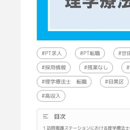
世
PT求人
PT転職
採用情報
残業なし
理学療法士 転職
目黒区
高収入
目次
1
訪問看護ステーションにおける理学療法士