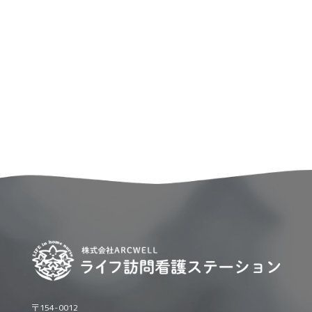
〒154-0012