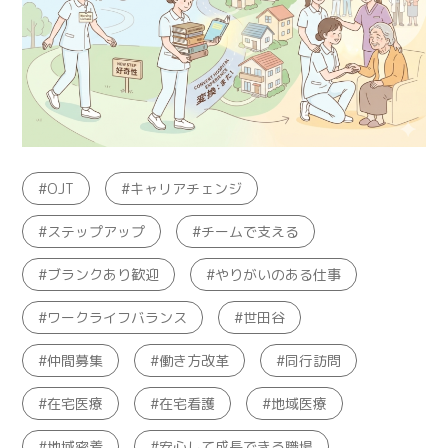
OJT
キャリアチェンジ
ステップアップ
チームで支える
ブランクあり歓迎
やりがいのある仕事
ワークライフバランス
世田谷
仲間募集
働き方改革
同行訪問
在宅医療
在宅看護
地域医療
地域密着
安心して成長できる職場